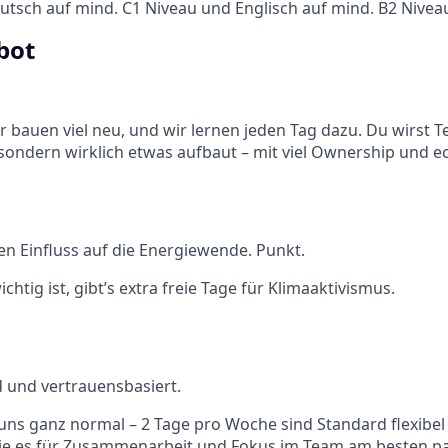
utsch auf mind. C1 Niveau und Englisch auf mind. B2 Nivea
bot
ir bauen viel neu, und wir lernen jeden Tag dazu. Du wirst T
, sondern wirklich etwas aufbaut – mit viel Ownership und e
ten Einfluss auf die Energiewende. Punkt.
chtig ist, gibt’s extra freie Tage für Klimaaktivismus.
d und vertrauensbasiert.
 uns ganz normal – 2 Tage pro Woche sind Standard flexibel
wie es für Zusammenarbeit und Fokus im Team am besten pa