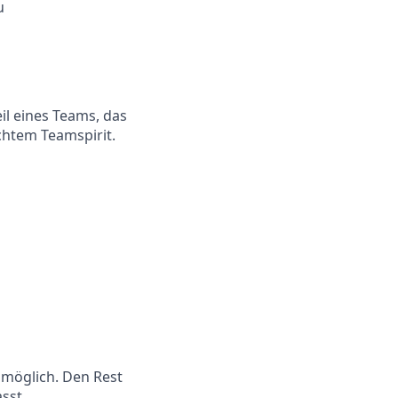
u
eil eines Teams, das
chtem Teamspirit.
 möglich. Den Rest
sst.