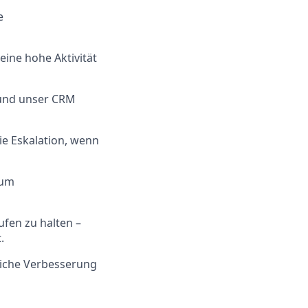
e
ine hohe Aktivität
d und unser CRM
e Eskalation, wenn
 um
fen zu halten –
.
rliche Verbesserung