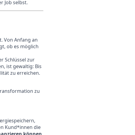
 Job selbst.
lt. Von Anfang an
gt, ob es möglich
r Schlüssel zur
 ist gewaltig: Bis
ität zu erreichen.
 Transformation zu
ergiespeichern,
n Kund*innen die
nanzieren können
.