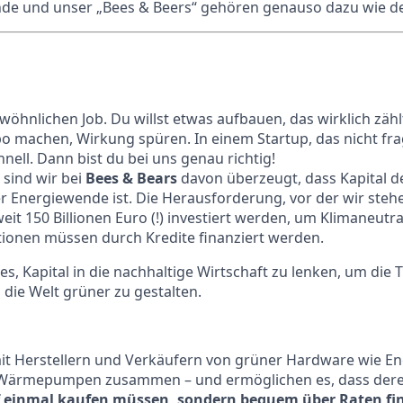
de und unser „Bees & Beers“ gehören genauso dazu wie der
ewöhnlichen Job. Du willst etwas aufbauen, das wirklich zäh
o machen, Wirkung spüren. In einem Startup, das nicht fra
hnell. Dann bist du bei uns genau richtig!
 sind wir bei
Bees & Bears
davon überzeugt, dass Kapital de
 Energiewende ist. Die Herausforderung, vor der wir stehen,
t 150 Billionen Euro (!) investiert werden, um Klimaneutral
itionen müssen durch Kredite finanziert werden.
es, Kapital in die nachhaltige Wirtschaft zu lenken, um die
die Welt grüner zu gestalten.
it Herstellern und Verkäufern von grüner Hardware wie En
 Wärmepumpen zusammen – und ermöglichen es, dass dere
f einmal kaufen müssen, sondern bequem über Raten fi