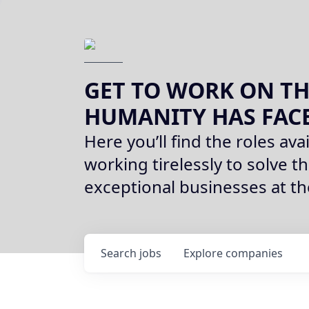
GET TO WORK ON TH
HUMANITY HAS FAC
Here you’ll find the roles avai
working tirelessly to solve th
exceptional businesses at t
Search
jobs
Explore
companies