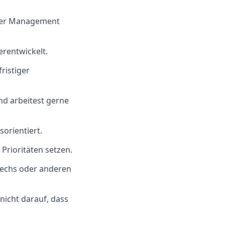
tner Management
erentwickelt.
ristiger
nd arbeitest gerne
orientiert.
Prioritäten setzen.
Techs oder anderen
icht darauf, dass