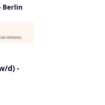
 Berlin
rian Ventures
.
/d) -