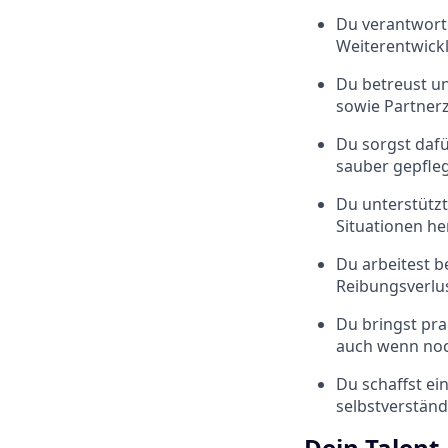
Du verantworte
Weiterentwick
Du betreust un
sowie Partnerz
Du sorgst dafü
sauber gepfleg
Du unterstützt
Situationen h
Du arbeitest 
Reibungsverlus
Du bringst pr
auch wenn noch
Du schaffst ei
selbstverständl
Dein Talent