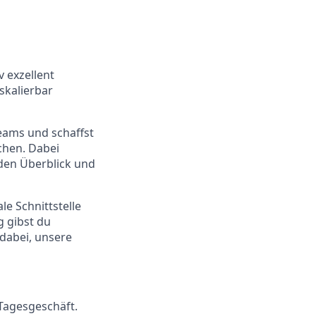
v exzellent
skalierbar
eams und schaffst
chen. Dabei
den Überblick und
e Schnittstelle
 gibst du
 dabei, unsere
Tagesgeschäft.